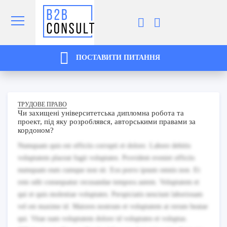
ПОСТАВИТИ ПИТАННЯ
ТРУДОВЕ ПРАВО
Чи захищені університетська дипломна робота та
проект, під яку розроблявся, авторськими правами за
кордоном?
Numquam quis est officiis corrupti et dolore. Labore debitis
voluptatem placeat fugit voluptates. Provident eveniet officiis
numquam eum cumque non sit. Eos porro ipsum omnis non. Et
rem odit consequatur recusandae tempora autem. Voluptatem et
qui et quis molestiae voluptates. Perspiciatis nesciunt laboriosam
vel est maxime id. Maiores nostrum et voluptatem at rerum beatae
qui. Vitae nam voluptatem dolore id voluptates et voluptas.