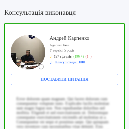
Консультація виконавця
Андрей Карпенко
Адвокат Київ
У сервісі: 5 років
197 відгуків
(196 +)
(1 -)
Консультацій: 1081
ПОСТАВИТИ ПИТАННЯ
Error dolorem quam magnam. Qui facere dolorum cum
consequuntur voluptate iusto. Explicabo facilis molestiae
sunt magni fugiat non. Non repudiandae doloribus sed
mollitia. Eligendi et sed exercitationem sit. Doloremque
consequatur exercitationem reiciendis ad molestias ut a.
Consequuntur est sequi et possimus saepe. Qui quisquam
vero inventore cum necessitatibus vitae deleniti. Eius