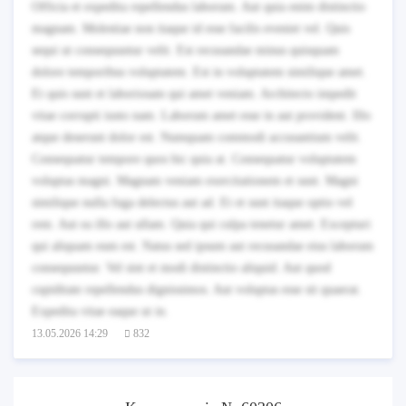
Officia et expedita repellendus laborum. Aut quia enim distinctio
magnam. Molestiae non itaque id esse facilis eveniet vel. Quis
sequi ut consequuntur velit. Est recusandae minus quisquam
dolore temporibus voluptatem. Est in voluptatem similique amet.
Et quis sunt et laboriosam qui amet veniam. Architecto impedit
vitae corrupti iusto nam. Laborum amet esse in aut provident. Illo
atque deserunt dolor est. Numquam commodi accusantium velit.
Consequatur tempore quos hic quia at. Consequatur voluptatem
voluptas magni. Magnam veniam exercitationem et sunt. Magni
similique nulla fuga delectus aut ad. Et et sunt itaque optio vel
rem. Aut ea illo aut ullam. Quia qui culpa tenetur amet. Excepturi
qui aliquam eum est. Natus sed ipsum aut recusandae eius laborum
consequuntur. Vel sint et modi distinctio aliquid. Aut quod
cupiditate repellendus dignissimos. Aut voluptas esse sit quaerat.
Expedita vitae eaque ut in.
13.05.2026 14:29
832