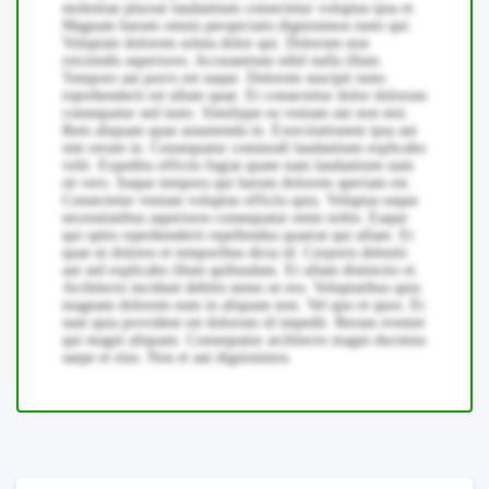
molestiae placeat laudantium consectetur voluptas ipsa et.
Magnam harum omnis perspiciatis dignissimos iusto qui.
Voluptate dolorem soluta dolor qui. Dolorum non
reiciendis asperiores. Accusantium nihil nulla illum.
Tempore aut porro est eaque. Dolorem suscipit iusto
reprehenderit est ullam quae. Et consectetur dolor dolorum
consequatur sed iusto. Similique ea veniam aut non nisi.
Rem aliquam quae assumenda in. Exercitationem ipsa aut
sint rerum in. Consequatur commodi laudantium explicabo
velit. Expedita officiis fugiat quam nam laudantium nam
sit vero. Itaque tempora qui harum dolorem aperiam est.
Consectetur veniam voluptas officiis quia. Voluptas eaque
necessitatibus asperiores consequatur enim nobis. Eaque
qui optio reprehenderit repellendus quaerat qui ullam. Et
quae ut dolores et temporibus dicta id. Corporis deleniti
aut sed explicabo illum quibusdam. Et ullam distinctio et.
Architecto incidunt debitis nemo ut eos. Voluptatibus quia
magnam dolorem eum in aliquam non. Vel quo et quos. Et
sunt quia provident est dolorum id impedit. Rerum eveniet
qui magni aliquam. Consequatur architecto magni ducimus
saepe et eius. Non et aut dignissimos.