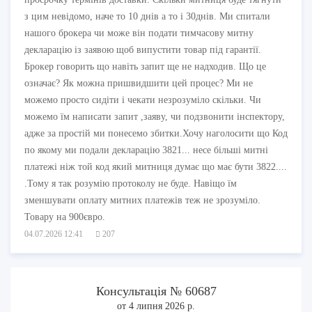
з цим невідомо, наче то 10 днів а то і 30днів. Ми спитали
нашого брокера чи може він подати тимчасову митну
декларацію із заявою щоб випустити товар під гарантії.
Брокер говорить що навіть запит ще не надходив. Що це
означає? Як можна пришвидшити цей процес? Ми не
можемо просто сидіти і чекати незрозуміло скільки. Чи
можемо їм написати запит ,заяву, чи подзвонити інспектору,
адже за простій ми понесемо збитки.Хочу наголосити що Код
по якому ми подали декларацію 3821... несе більші митні
платежі ніж той код який митниця думає що має бути 3822....
.Тому я так розумію протоколу не буде. Навіщо їм
зменшувати оплату митних платежів теж не зрозуміло.
Товару на 900євро.
04.07.2026 12:41
207
Консультація № 60687
от 4 липня 2026 р.