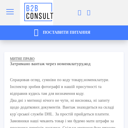
ПОСТАВИТИ ПИТАННЯ
МИТНЕ ПРАВО
Затримано вантаж через номенклатуру,код
Спрацював огляд, сумніви по коду товару,номенклатури.
Інспектор зробив фотографії в нашій присутності та
відправив кудись там для визначення коду.
Два дні з митниці нічого не чути, ні висновка, ні запиту
щодо додаткових документів. Вантаж знаходиться на складі
кур`єрської служби DHL. За простій прийдеться платити.
Замовники наші чекають товар і ми будемо мати штрафи за
просрочку термінів доставки. Скільки митниця буде тягнути