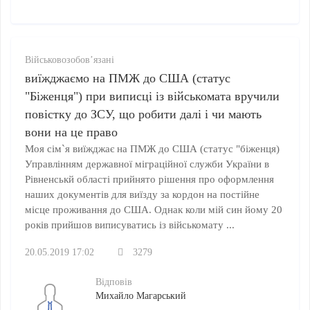
Військовозобов’язані
виїжджаємо на ПМЖ до США (статус
"Біженця") при виписці із військомата вручили
повістку до ЗСУ, що робити далі і чи мають
вони на це право
Моя сім`я виїжджає на ПМЖ до США (статус "біженця)
Управлінням державної міграційної служби України в
Рівненськй області прийнято рішення про оформлення
наших документів для виїзду за кордон на постійне
місце проживання до США. Однак коли мій син йому 20
років прийшов виписуватись із військомату ...
20.05.2019 17:02
3279
Відповів
Михайло Магарський