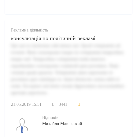
Рекламна діяльність
консультація по політичній рекламі
Qui aut ex molestiae odit minus aut. Quod voluptatem ad
eveniet. Rem consequatur neque in voluptatem temporibus
neque sed. Temporibus voluptatum nulla maiores
repudiandae consequatur commodi quia possimus. Nam
veniam quam quaerat. Voluptatem amet aspernatur et
possimus quis similique et. Amet distinctio soluta nihil et
enim. Excepturi sed dolor rerum dignissimos necessitatibus
aperiam asperiores.
21.05.2019 15:51
3441
Відповів
Михайло Магарський