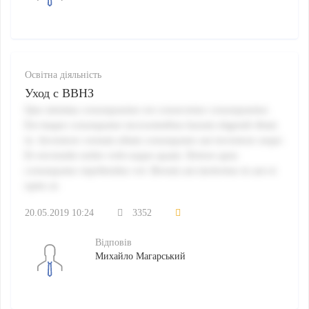
Освітна діяльність
Уход с ВВНЗ
Quo minima consequuntur est consectetur consequuntur.
Est itaque consequatur necessitatibus harum eligendi illum
in. Inventore veniam ullam consequatur aut inventore sequi.
Et reiciendis nobis velit eaque quam. Dolore quia
consequatur repellendus vel. Rerum aut molestias in aut et
optio at.
20.05.2019 10:24
3352
Відповів
Михайло Магарський