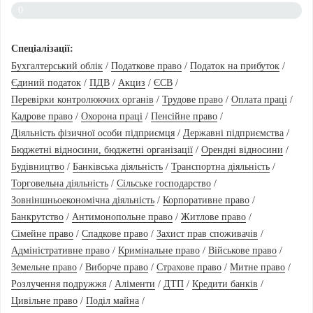
0
Спеціалізації:
Бухгалтерський облік
/
Податкове право
/
Податок на прибуток
/
Єдиний податок
/
ПДВ
/
Акциз
/
ЄСВ
/
Перевірки контролюючих органів
/
Трудове право
/
Оплата праці
/
Кадрове право
/
Охорона праці
/
Пенсійне право
/
Діяльність фізичної особи підприємця
/
Державні підприємства
/
Бюджетні відносини, бюджетні організації
/
Орендні відносини
/
Будівництво
/
Банківська діяльність
/
Транспортна діяльність
/
Торговельна діяльність
/
Сільське господарство
/
Зовніншньоекономічна діяльність
/
Корпоративне право
/
Банкрутство
/
Антимонопольне право
/
Житлове право
/
Сімейне право
/
Спадкове право
/
Захист прав споживачів
/
Адміністративне право
/
Кримінальне право
/
Військове право
/
Земельне право
/
Виборче право
/
Страхове право
/
Митне право
/
Розлучення подружжя
/
Аліменти
/
ДТП
/
Кредити банків
/
Цивільне право
/
Поділ майна
/