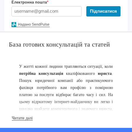
Електронна пошта
*
Підписатися
Надано SendPulse
База готових консультацiй та статей
У житті кожної людини трапляються ситуації, коли
потрібна консультація
кваліфікованого
юриста
.
Пошук юридичної компанії або практикуючого
фахівця потрібного вам профілю з помірною
платою за послуги відбирає багато часу і сил. На
цьому відркитому інтернет-майданчику ви легко і
швидко знайдете компетентного і знаючого юриста,
адвоката, аудитора або спеціаліста з будь-якої іншої
Читати далі
галузі права, який надасть вам професійну правову
допомогу.
Юридична консультація
на