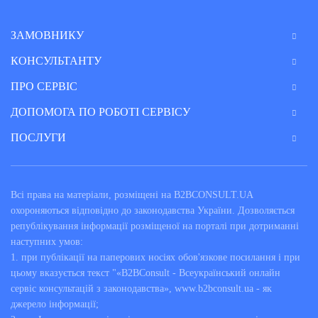
всеукраїнському сервісі B2B Consult доступна
онлайн
в будь-який час і для всіх жителів України.
ЗАМОВНИКУ
КОНСУЛЬТАНТУ
Особливості
консультації
ПРО СЕРВІС
юриста (податкового
ДОПОМОГА ПО РОБОТІ СЕРВІСУ
консультанта) онлайн
на
ПОСЛУГИ
b2bconsult.ua.
Всі права на матеріали, розміщені на B2BCONSULT.UA
Отримати в онлайн сервісі
цілодобову юридичну
охороняються відповідно до законодавства України. Дозволяється
консультацію онлайн
може будь-яка людина, що
републікування інформації розміщеної на порталі при дотриманні
проживає в Україні, незалежно від громадянства і
наступних умов:
фінансового становища, яким потрібна допомога
1. при публікації на паперових носіях обов'язкове посилання і при
для:
цьому вказується текст "«B2BConsult - Всеукраїнський онлайн
сервіс консультацій з законодавства», www.b2bconsult.ua - як
джерело інформації;