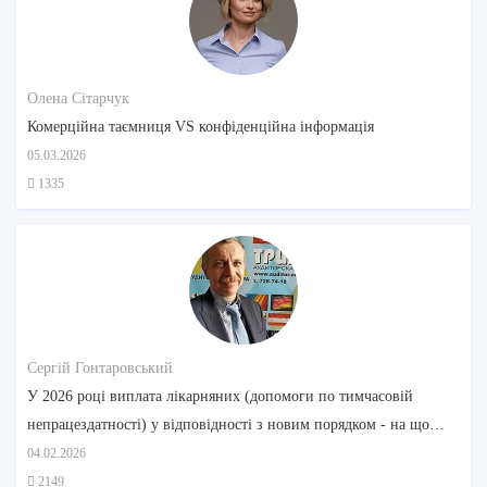
Олена Сітарчук
Комерційна таємниця VS конфіденційна інформація
05.03.2026
1335
Сергій Гонтаровський
У 2026 році виплата лікарняних (допомоги по тимчасовій
непрацездатності) у відповідності з новим порядком - на що
звернути увагу
04.02.2026
2149