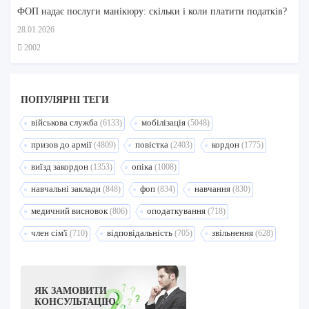
ФОП надає послуги манікюру: скільки і коли платити податків?
28.01.2026
2002
ПОПУЛЯРНI ТЕГИ
військова служба
мобілізація
(6133)
(5048)
призов до армії
повістка
кордон
(4809)
(2403)
(1775)
виїзд закордон
опіка
(1353)
(1008)
навчальні заклади
фоп
навчання
(848)
(834)
(830)
медичний висновок
оподаткування
(806)
(718)
член сім'ї
відповідальність
звільнення
(710)
(705)
(628)
ЯК ЗАМОВИТИ
КОНСУЛЬТАЦІЮ.