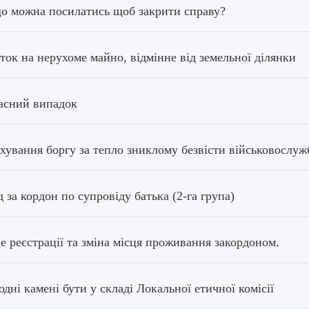
о можна посилатись щоб закрити справу?
ток на нерухоме майно, відмінне від земельної ділянки
сний випадок
хування боргу за тепло зниклому безвісти військовосл
д за кордон по супровіду батька (2-га група)
е реєстрації та зміна місця проживання закордоном.
одні камені бути у складі Локальної етичної комісії