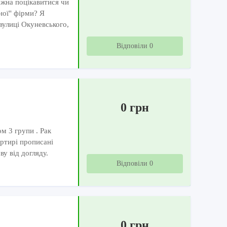
ожна поцікавитися чи
ної" фірми? Я
вулиці Окуневського,
Відповіли 0
0 грн
м 3 групи . Рак
артирі прописані
ву від догляду.
Відповіли 0
0 грн