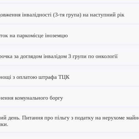
овження інвалідності (3-тя група) на наступний рік
ток на паркомісце іноземцю
рочка за доглядом інвалідом 3 групи по онкології
нощі з оплатою штрафа ТЦК
нення комунального боргу
ий день. Питання про пільгу з податку на нерухоме майно
нки.