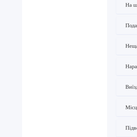
На щ
Пода
Неща
Нара
Виїз
Місц
Підв