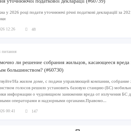
ня уточнюючої податкової декларації (#60739)
а у 2026 році подати уточнюючі річні податкові деклараціїї за 202
оки
026 12:26
48
і питання
мочно ли решение собрания жильцов, касающееся вреда 
ым большинством? (#60730)
твуйте!На жилом доме, с подачи управляющей компании, собрание
нством голосов решило установить базовую станцию (БС) мобиль
ики информации о чудовищном занижении вреда от излучения БС дл
ными операторами и надзорными органами.Правомо...
026 00:41
147