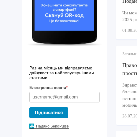
Подан
Чи можн
2025 р
01.08.2
Загальн
Право
Раз на місяць ми відправляємо
прост
дайджест за найпопулярнішими
статтями.
Здравс
Електронна пошта
*
больши
источн
мобиль
Підписатися
28.07.2
Надано SendPulse