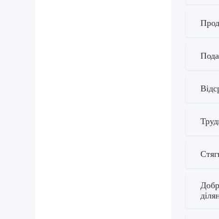
Прод
Пода
Відс
Труд
Стяг
Добр
діля