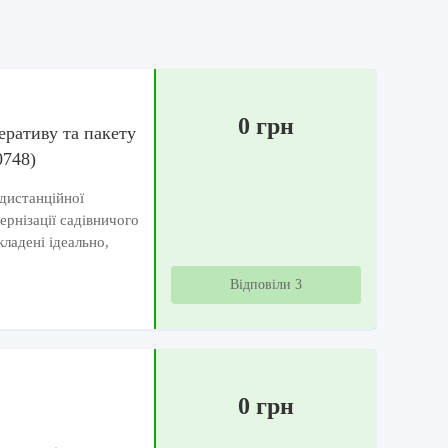
0 грн
еративу та пакету
0748)
дистанційної
ернізації садівничого
ладені ідеально,
Відповіли 3
0 грн