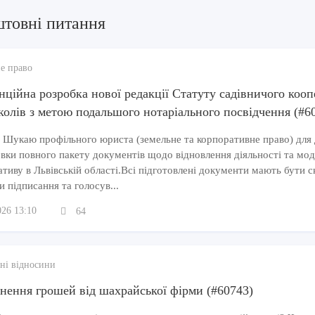
штовні питання
е право
нційна розробка нової редакції Статуту садівничого кооп
колів з метою подальшого нотаріального посвідчення (#6
 Шукаю профільного юриста (земельне та корпоративне право) для 
вки повного пакету документів щодо відновлення діяльності та мод
тиву в Львівській області.Всі підготовлені документи мають бути ск
и підписання та голосув...
026 13:10
64
ні відносини
нення грошей від шахрайської фірми (#60743)