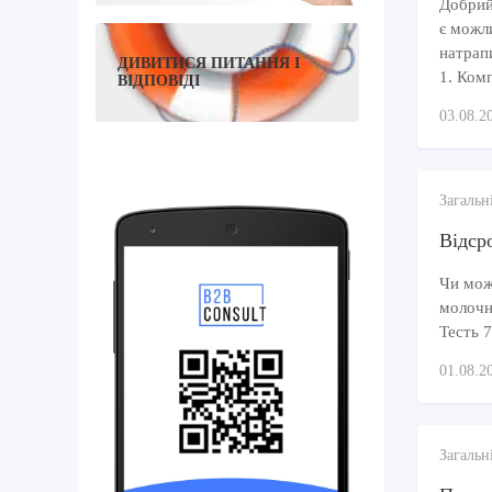
Добрий
є можл
натрап
ДИВИТИСЯ ПИТАННЯ І
1. Комп
ВІДПОВІДІ
03.08.2
Загальн
Відсро
Чи можу
молочно
Тесть 7
01.08.2
Загальн