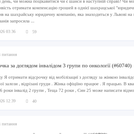
 день, чи можна поцікавитися чи є шанси в наступній справі? Чи м
ивість отримати компенсацію грошей в однієї шахрацської "юридич
ив на шахрайську юридичну компанію, яка знаходиться у Львові на 
анія запросила ...
026 03:36
59
і питання
чка за доглядом інвалідом 3 групи по онкології (#60740)
 Я отримати відсрочку від мобілізациї з догляду за жінкою інвалідо
ї залози , відрізані груди . Жінка офіціїно працюе . Я працью. В кв
6 роки інвалід 2 групи , Теща 72 роки , Син 25 може написати відмо
026 12:39
40
і питання