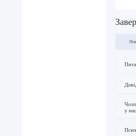
Завер
Пок
Пита
Дові
Чоло
у на
Псих