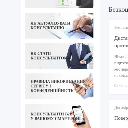
Безко
ЯК АКТУАЛІЗУВАТИ
Земельн
КОНСУЛЬТАЦІЮ
Диста
прото
ЯК СТАТИ
Вітаю!
КОНСУЛЬТАНТОМ
підгото
коопера
оскільк
ПРАВИЛА ВИКОРИСТАННЯ
05.08.2
СЕРВІСУ І
КОНФІДЕНЦІЙНІСТЬ
Договір
КОНСУЛЬТАНТИ B2B
Повер
У ВАШОМУ СМАРТФОНІ