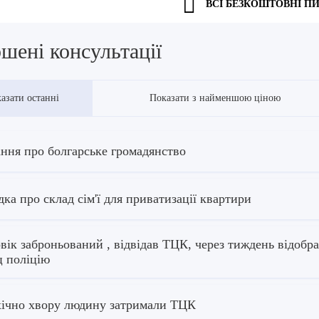
ВСІ БЕЗКОШТОВНІ П
шені консультації
азати останні
Показати з найменшою ціною
ння про болгарське громадянство
дка про склад сім'ї для приватизації квартири
вік заброньований , відвідав ТЦК, через тиждень відобр
ц поліцію
ічно хвору людину затримали ТЦК