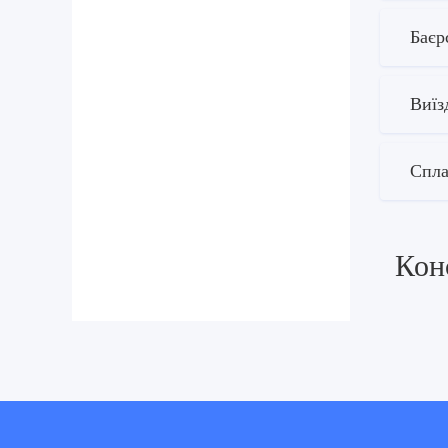
Баєр
Виїз
Спла
Кон