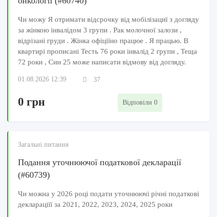
онкології (#60740)
Чи можу Я отримати відсрочку від мобілізациї з догляду
за жінкою інвалідом 3 групи . Рак молочної залози ,
відрізані груди . Жінка офіціїно працюе . Я працью. В
квартирі прописані Тесть 76 роки інвалід 2 групи , Теща
72 роки , Син 25 може написати відмову від догляду.
01.08.2026 12:39
37
0 грн
Відповіли 0
Загальні питання
Подання уточнюючої податкової декларації
(#60739)
Чи можна у 2026 році подати уточнюючі річні податкові
деклараціїї за 2021, 2022, 2023, 2024, 2025 роки