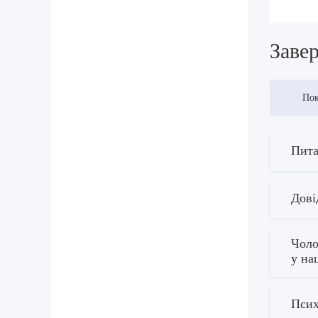
Завер
Пок
Пита
Дові
Чоло
у на
Псих