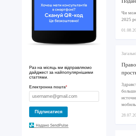
Подан
Чи можн
2025 р
01.08.2
Загальн
Право
Раз на місяць ми відправляємо
прост
дайджест за найпопулярнішими
статтями.
Здравс
Електронна пошта
*
больши
источн
мобиль
Підписатися
28.07.2
Надано SendPulse