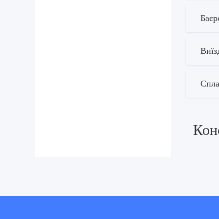
Баєр
Виїз
Спла
Кон