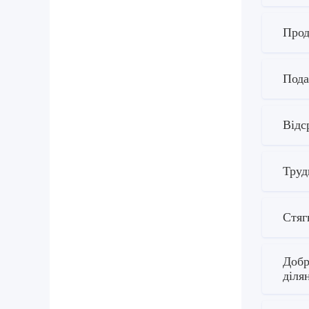
Прод
Пода
Відс
Труд
Стяг
Добр
діля