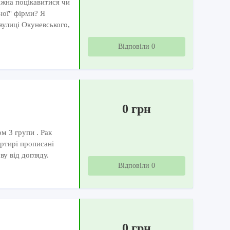
ожна поцікавитися чи
ної" фірми? Я
вулиці Окуневського,
Відповіли 0
0 грн
м 3 групи . Рак
артирі прописані
ву від догляду.
Відповіли 0
0 грн