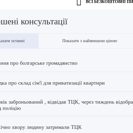
ВСІ БЕЗКОШТОВНІ П
шені консультації
азати останні
Показати з найменшою ціною
ння про болгарське громадянство
дка про склад сім'ї для приватизації квартири
вік заброньований , відвідав ТЦК, через тиждень відобр
ц поліцію
ічно хвору людину затримали ТЦК