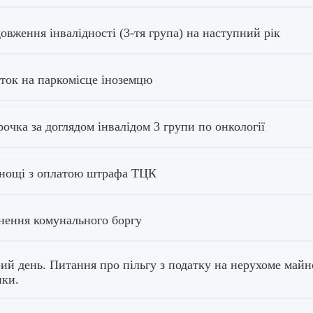
овження інвалідності (3-тя група) на наступний рік
ток на паркомісце іноземцю
рочка за доглядом інвалідом 3 групи по онкології
нощі з оплатою штрафа ТЦК
нення комунального боргу
ий день. Питання про пільгу з податку на нерухоме майно
нки.