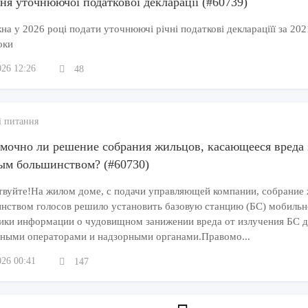
ня уточнюючої податкової декларації (#60739)
а у 2026 році подати уточнюючі річні податкові деклараціїї за 202
оки
026 12:26
48
і питання
мочно ли решение собрания жильцов, касающееся вреда 
ым большинством? (#60730)
твуйте!На жилом доме, с подачи управляющей компании, собрание
нством голосов решило установить базовую станцию (БС) мобиль
ики информации о чудовищном занижении вреда от излучения БС дл
ными операторами и надзорными органами.Правомо...
026 00:41
147