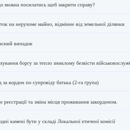
о можна посилатись щоб закрити справу?
ток на нерухоме майно, відмінне від земельної ділянки
сний випадок
хування боргу за тепло зниклому безвісти військовосл
д за кордон по супровіду батька (2-га група)
е реєстрації та зміна місця проживання закордоном.
одні камені бути у складі Локальної етичної комісії