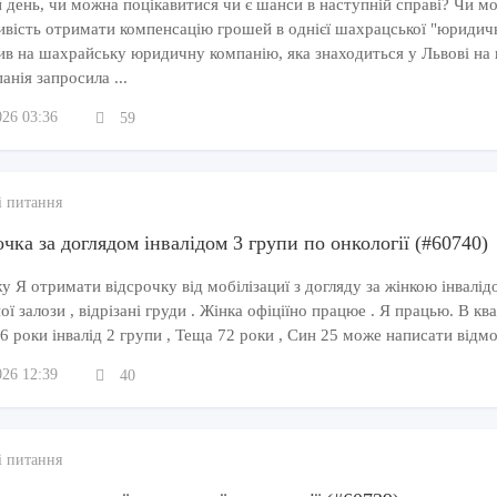
 день, чи можна поцікавитися чи є шанси в наступній справі? Чи м
ивість отримати компенсацію грошей в однієї шахрацської "юридич
ив на шахрайську юридичну компанію, яка знаходиться у Львові на 
анія запросила ...
026 03:36
59
і питання
чка за доглядом інвалідом 3 групи по онкології (#60740)
 Я отримати відсрочку від мобілізациї з догляду за жінкою інвалідо
ї залози , відрізані груди . Жінка офіціїно працюе . Я працью. В кв
6 роки інвалід 2 групи , Теща 72 роки , Син 25 може написати відмо
026 12:39
40
і питання