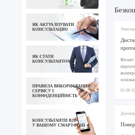
Безко
ЯК АКТУАЛІЗУВАТИ
Земельн
КОНСУЛЬТАЦІЮ
Диста
прото
ЯК СТАТИ
Вітаю!
КОНСУЛЬТАНТОМ
підгото
коопера
оскільк
ПРАВИЛА ВИКОРИСТАННЯ
05.08.2
СЕРВІСУ І
КОНФІДЕНЦІЙНІСТЬ
Договір
КОНСУЛЬТАНТИ B2B
Повер
У ВАШОМУ СМАРТФОНІ