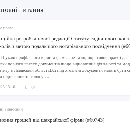
штовні питання
е право
нційна розробка нової редакції Статуту садівничого кооп
колів з метою подальшого нотаріального посвідчення (#6
 Шукаю профільного юриста (земельне та корпоративне право) для 
вки повного пакету документів щодо відновлення діяльності та мод
тиву в Львівській області.Всі підготовлені документи мають бути ск
и підписання та голосув...
026 13:10
64
ні відносини
нення грошей від шахрайської фірми (#60743)