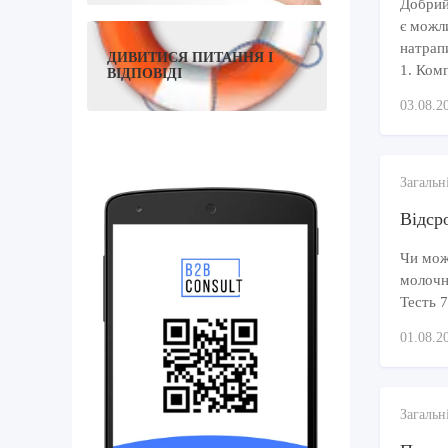
Добрий
є можл
натрап
ДИВИТИСЯ ПИТАННЯ І
1. Комп
ВІДПОВІДІ
03.08.2
Загальн
Відсро
Чи можу
молочно
Тесть 7
01.08.2
Загальн