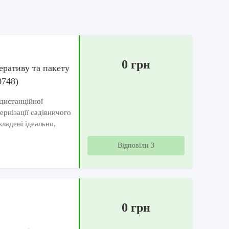
0 грн
еративу та пакету
0748)
дистанційної
ернізації садівничого
ладені ідеально,
Відповіли 3
0 грн