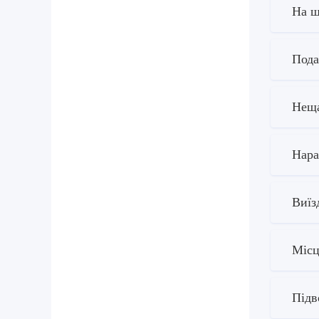
На щ
Пода
Неща
Нара
Виїз
Місц
Підв