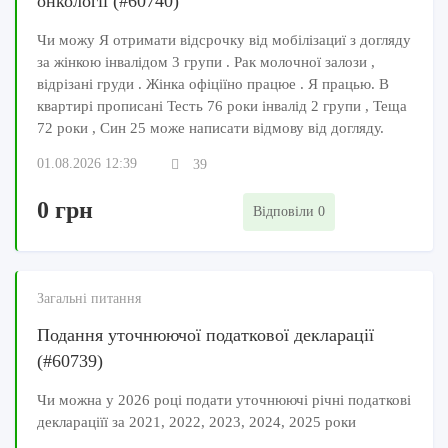
онкології (#60740)
Чи можу Я отримати відсрочку від мобілізациї з догляду
за жінкою інвалідом 3 групи . Рак молочної залози ,
відрізані груди . Жінка офіціїно працюе . Я працью. В
квартирі прописані Тесть 76 роки інвалід 2 групи , Теща
72 роки , Син 25 може написати відмову від догляду.
01.08.2026 12:39
39
0 грн
Відповіли 0
Загальні питання
Подання уточнюючої податкової декларації
(#60739)
Чи можна у 2026 році подати уточнюючі річні податкові
деклараціїї за 2021, 2022, 2023, 2024, 2025 роки