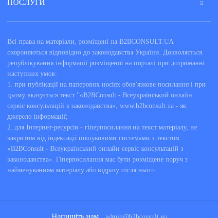
ПОСЛУГИ
Всі права на матеріали, розміщені на B2BCONSULT.UA
охороняються відповідно до законодавства України. Дозволяється
републікування інформації розміщеної на порталі при дотриманні
наступних умов:
1. при публікації на паперових носіях обов'язкове посилання і при
цьому вказується текст "«B2BConsult - Всеукраїнський онлайн
сервіс консультацій з законодавства», www.b2bconsult.ua - як
джерело інформації;
2. для Інтернет-ресурсів - гіперпосилання на текст матеріалу, не
закритим від індексації пошуковими системами з текстом
«B2BConsult - Всеукраїнський онлайн сервіс консультацій з
законодавства». Гіперпосилання має бути розміщене поруч з
найменуванням матеріалу або відразу після нього.
Напишіть нам
admin@b2bconsult.ua