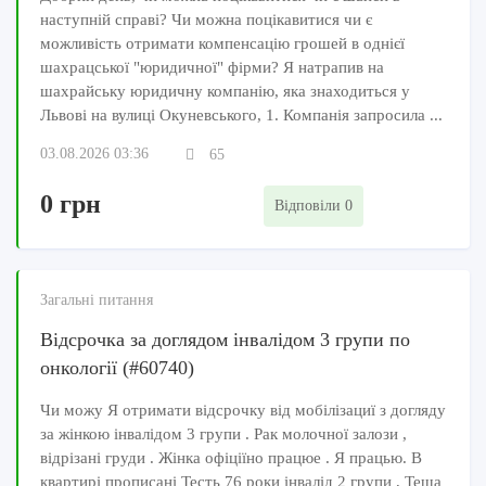
наступній справі? Чи можна поцікавитися чи є
можливість отримати компенсацію грошей в однієї
шахрацської "юридичної" фірми? Я натрапив на
шахрайську юридичну компанію, яка знаходиться у
Львові на вулиці Окуневського, 1. Компанія запросила ...
03.08.2026 03:36
65
0 грн
Відповіли 0
Загальні питання
Відсрочка за доглядом інвалідом 3 групи по
онкології (#60740)
Чи можу Я отримати відсрочку від мобілізациї з догляду
за жінкою інвалідом 3 групи . Рак молочної залози ,
відрізані груди . Жінка офіціїно працюе . Я працью. В
квартирі прописані Тесть 76 роки інвалід 2 групи , Теща