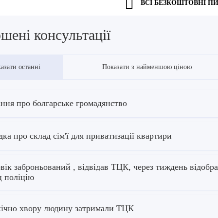
ВСІ БЕЗКОШТОВНІ П
шені консультації
азати останні
Показати з найменшою ціною
ння про болгарське громадянство
дка про склад сім'ї для приватизації квартири
вік заброньований , відвідав ТЦК, через тиждень відобр
ц поліцію
ічно хвору людину затримали ТЦК