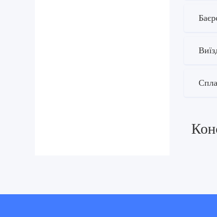
Баєр
Виїз
Спла
Кон