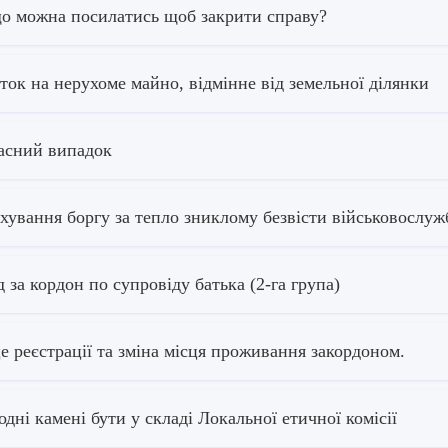
о можна посилатись щоб закрити справу?
ток на нерухоме майно, відмінне від земельної ділянки
сний випадок
хування боргу за тепло зниклому безвісти військовосл
д за кордон по супровіду батька (2-га група)
е реєстрації та зміна місця проживання закордоном.
одні камені бути у складі Локальної етичної комісії