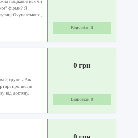
ожна поцікавитися чи
ної" фірми? Я
вулиці Окуневського,
Відповіли 0
0 грн
м 3 групи . Рак
артирі прописані
ву від догляду.
Відповіли 0
0 грн