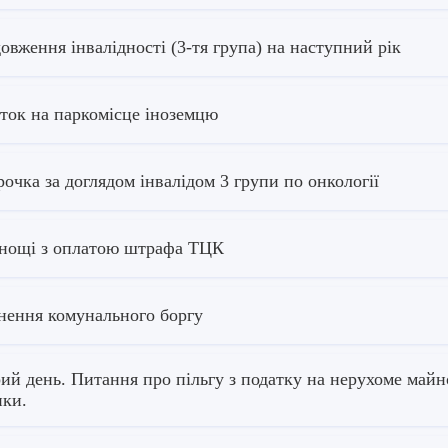
овження інвалідності (3-тя група) на наступний рік
ток на паркомісце іноземцю
рочка за доглядом інвалідом 3 групи по онкології
нощі з оплатою штрафа ТЦК
нення комунального боргу
ий день. Питання про пільгу з податку на нерухоме майно
нки.