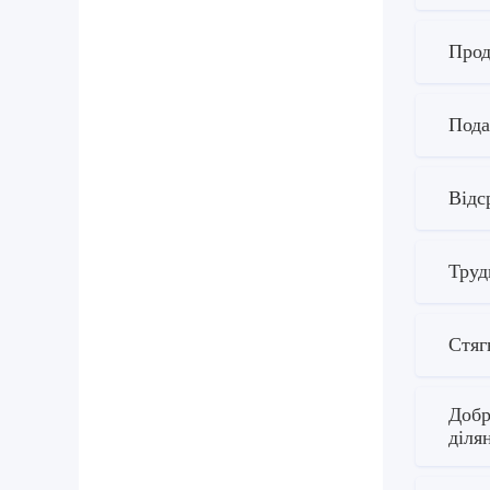
Прод
Пода
Відс
Труд
Стяг
Добр
діля