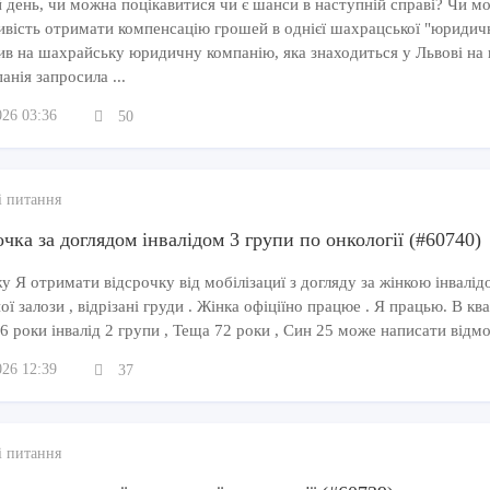
 день, чи можна поцікавитися чи є шанси в наступній справі? Чи м
ивість отримати компенсацію грошей в однієї шахрацської "юридич
ив на шахрайську юридичну компанію, яка знаходиться у Львові на 
анія запросила ...
026 03:36
50
і питання
чка за доглядом інвалідом 3 групи по онкології (#60740)
 Я отримати відсрочку від мобілізациї з догляду за жінкою інвалідо
ї залози , відрізані груди . Жінка офіціїно працюе . Я працью. В кв
6 роки інвалід 2 групи , Теща 72 роки , Син 25 може написати відмо
026 12:39
37
і питання