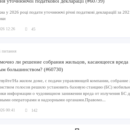
ня уточнюючої податкової декларації (#60739)
а у 2026 році подати уточнюючі річні податкові деклараціїї за 202
оки
026 12:26
45
і питання
мочно ли решение собрания жильцов, касающееся вреда 
ым большинством? (#60730)
твуйте!На жилом доме, с подачи управляющей компании, собрание
нством голосов решило установить базовую станцию (БС) мобиль
ики информации о чудовищном занижении вреда от излучения БС дл
ными операторами и надзорными органами.Правомо...
026 00:41
142