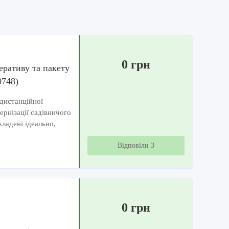
0 грн
еративу та пакету
0748)
дистанційної
ернізації садівничого
ладені ідеально,
Відповіли 3
0 грн