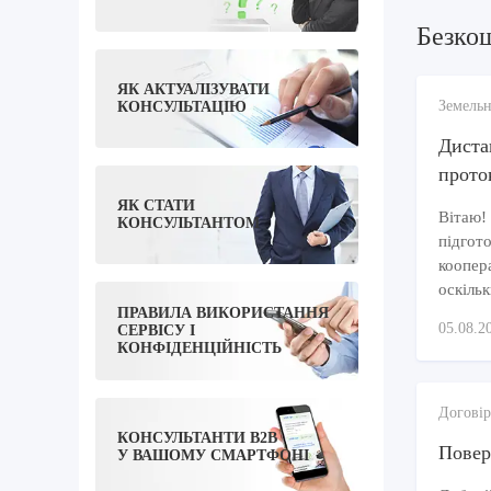
Безко
ЯК АКТУАЛІЗУВАТИ
Земельн
КОНСУЛЬТАЦІЮ
Диста
прото
ЯК СТАТИ
Вітаю!
КОНСУЛЬТАНТОМ
підгото
коопера
оскільк
ПРАВИЛА ВИКОРИСТАННЯ
05.08.2
СЕРВІСУ І
КОНФІДЕНЦІЙНІСТЬ
Договір
КОНСУЛЬТАНТИ B2B
Повер
У ВАШОМУ СМАРТФОНІ