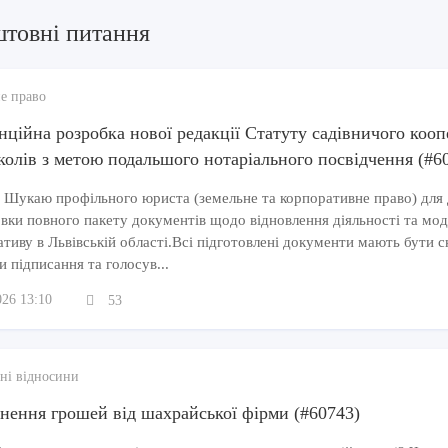
штовні питання
е право
нційна розробка нової редакції Статуту садівничого кооп
колів з метою подальшого нотаріального посвідчення (#6
 Шукаю профільного юриста (земельне та корпоративне право) для 
вки повного пакету документів щодо відновлення діяльності та мод
тиву в Львівській області.Всі підготовлені документи мають бути ск
и підписання та голосув...
026 13:10
53
ні відносини
нення грошей від шахрайської фірми (#60743)