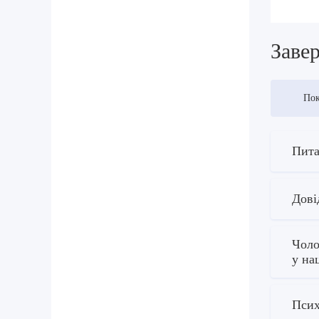
Завер
Пок
Пита
Дові
Чоло
у на
Псих