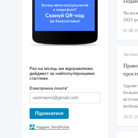
Подан
Чи можн
2025 р
01.08.2
Загальн
Право
Раз на місяць ми відправляємо
прост
дайджест за найпопулярнішими
статтями.
Здравс
Електронна пошта
*
больши
источн
мобиль
Підписатися
28.07.2
Надано SendPulse