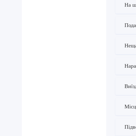
На щ
Пода
Неща
Нара
Виїз
Місц
Підв