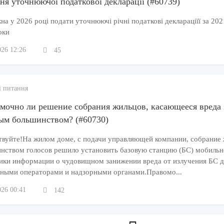
ня уточнюючої податкової декларації (#60739)
а у 2026 році подати уточнюючі річні податкові деклараціїї за 202
оки
026 12:26
45
і питання
мочно ли решение собрания жильцов, касающееся вреда 
ым большинством? (#60730)
твуйте!На жилом доме, с подачи управляющей компании, собрание
нством голосов решило установить базовую станцию (БС) мобиль
ики информации о чудовищном занижении вреда от излучения БС дл
ными операторами и надзорными органами.Правомо...
026 00:41
142