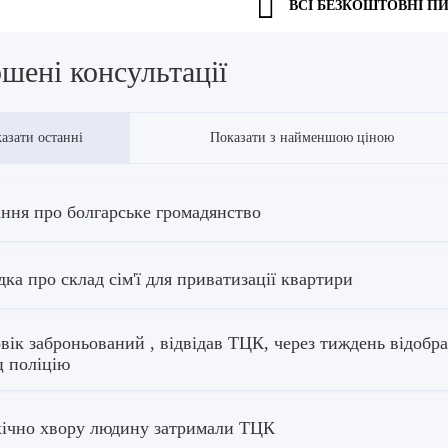
ВСІ БЕЗКОШТОВНІ П
шені консультації
азати останні
Показати з найменшою ціною
ння про болгарське громадянство
дка про склад сім'ї для приватизації квартири
вік заброньований , відвідав ТЦК, через тиждень відобр
ц поліцію
ічно хвору людину затримали ТЦК