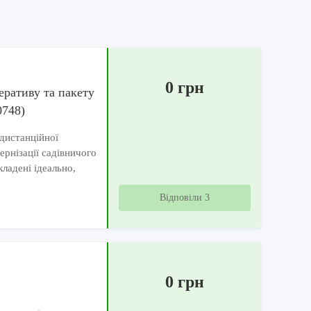
0 грн
еративу та пакету
0748)
дистанційної
ернізації садівничого
ладені ідеально,
Відповіли 3
0 грн