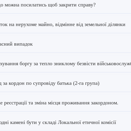
о можна посилатись щоб закрити справу?
ток на нерухоме майно, відмінне від земельної ділянки
сний випадок
хування боргу за тепло зниклому безвісти військовосл
д за кордон по супровіду батька (2-га група)
е реєстрації та зміна місця проживання закордоном.
одні камені бути у складі Локальної етичної комісії