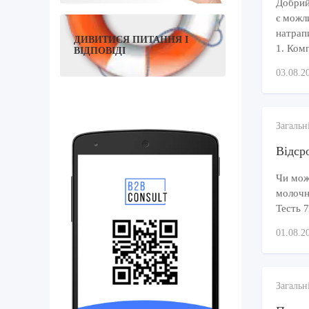
Добрий
є можл
натрап
ДИВИТИСЯ ПИТАННЯ І
1. Комп
ВІДПОВІДІ
03.08.2
Загальн
Відсро
Чи можу
молочно
Тесть 7
01.08.2
Загальн