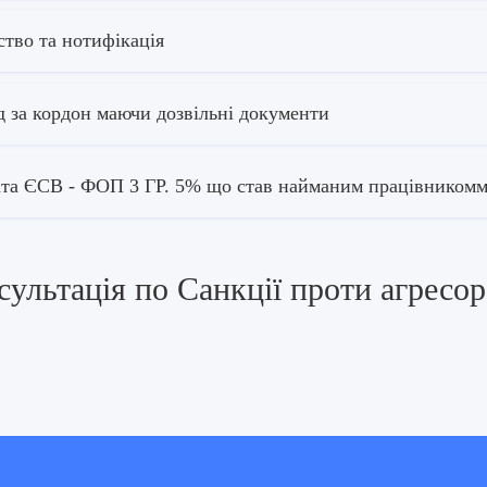
ство та нотифікація
д за кордон маючи дозвільні документи
та ЄСВ - ФОП 3 ГР. 5% що став найманим працівником
ультація по Санкції проти агресора