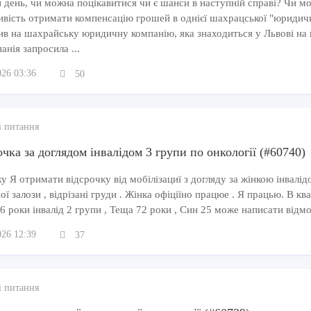
 день, чи можна поцікавитися чи є шанси в наступній справі? Чи м
ивість отримати компенсацію грошей в однієї шахрацської "юридич
ив на шахрайську юридичну компанію, яка знаходиться у Львові на 
анія запросила ...
026 03:36
50
і питання
чка за доглядом інвалідом 3 групи по онкології (#60740)
 Я отримати відсрочку від мобілізациї з догляду за жінкою інвалідо
ї залози , відрізані груди . Жінка офіціїно працюе . Я працью. В кв
6 роки інвалід 2 групи , Теща 72 роки , Син 25 може написати відмо
026 12:39
37
і питання