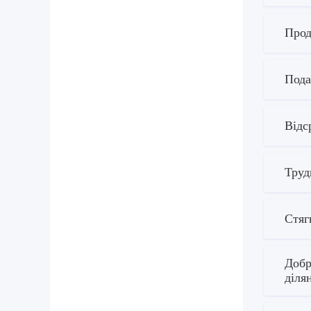
Прод
Пода
Відс
Труд
Стяг
Добр
діля