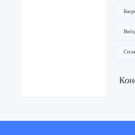
Баєр
Виїз
Спла
Конс