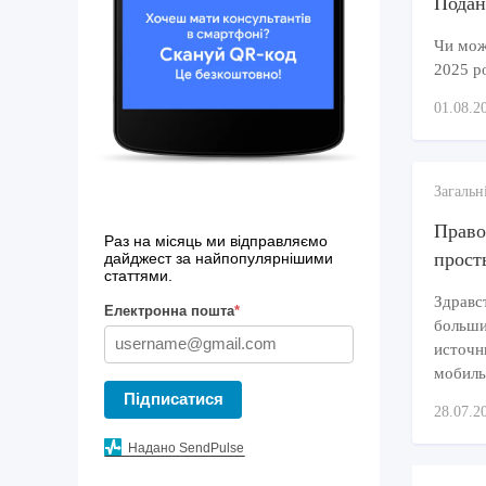
Подан
Чи можн
2025 р
01.08.2
Загальн
Право
Раз на місяць ми відправляємо
прост
дайджест за найпопулярнішими
статтями.
Здравс
Електронна пошта
*
больши
источн
мобиль
Підписатися
28.07.2
Надано SendPulse