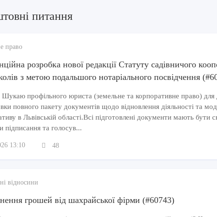
штовні питання
е право
нційна розробка нової редакції Статуту садівничого кооп
колів з метою подальшого нотаріального посвідчення (#6
 Шукаю профільного юриста (земельне та корпоративне право) для 
вки повного пакету документів щодо відновлення діяльності та мод
тиву в Львівській області.Всі підготовлені документи мають бути ск
и підписання та голосув...
026 13:10
48
ні відносини
нення грошей від шахрайської фірми (#60743)