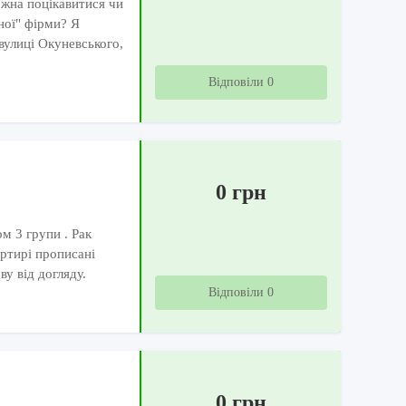
ожна поцікавитися чи
ної" фірми? Я
вулиці Окуневського,
Відповіли 0
0 грн
м 3 групи . Рак
артирі прописані
ву від догляду.
Відповіли 0
0 грн