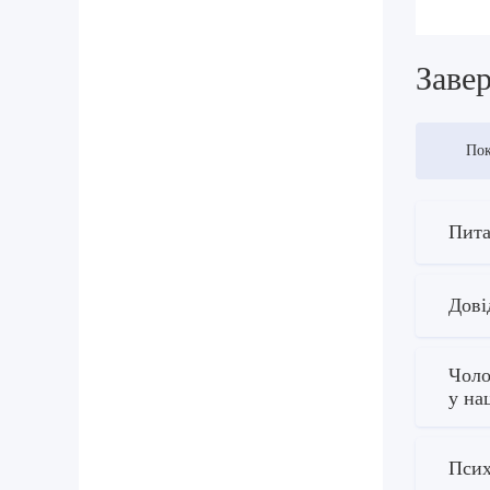
Завер
Пок
Пита
Дові
Чоло
у на
Псих