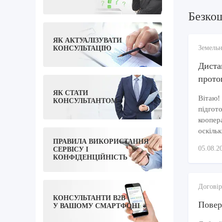
Безко
ЯК АКТУАЛІЗУВАТИ
Земельн
КОНСУЛЬТАЦІЮ
Диста
прото
ЯК СТАТИ
Вітаю!
КОНСУЛЬТАНТОМ
підгото
коопера
оскільк
ПРАВИЛА ВИКОРИСТАННЯ
05.08.2
СЕРВІСУ І
КОНФІДЕНЦІЙНІСТЬ
Договір
КОНСУЛЬТАНТИ B2B
Повер
У ВАШОМУ СМАРТФОНІ