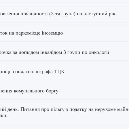
овження інвалідності (3-тя група) на наступний рік
ток на паркомісце іноземцю
рочка за доглядом інвалідом 3 групи по онкології
нощі з оплатою штрафа ТЦК
нення комунального боргу
ий день. Питання про пільгу з податку на нерухоме майно
нки.