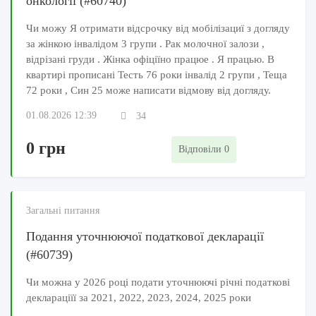
онкології (#60740)
Чи можу Я отримати відсрочку від мобілізациї з догляду
за жінкою інвалідом 3 групи . Рак молочної залози ,
відрізані груди . Жінка офіціїно працюе . Я працью. В
квартирі прописані Тесть 76 роки інвалід 2 групи , Теща
72 роки , Син 25 може написати відмову від догляду.
01.08.2026 12:39
34
0 грн
Відповіли 0
Загальні питання
Подання уточнюючої податкової декларації
(#60739)
Чи можна у 2026 році подати уточнюючі річні податкові
деклараціїї за 2021, 2022, 2023, 2024, 2025 роки