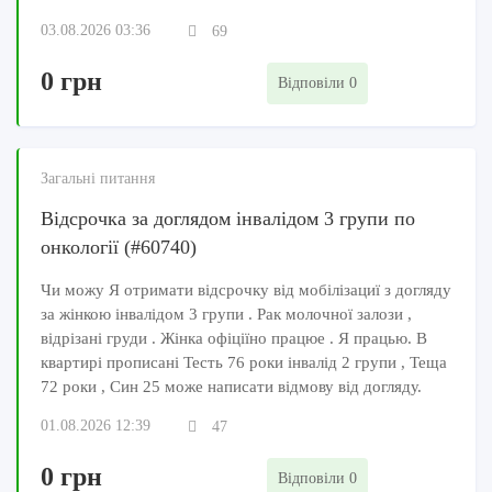
03.08.2026 03:36
69
0 грн
Відповіли 0
Загальні питання
Відсрочка за доглядом інвалідом 3 групи по
онкології (#60740)
Чи можу Я отримати відсрочку від мобілізациї з догляду
за жінкою інвалідом 3 групи . Рак молочної залози ,
відрізані груди . Жінка офіціїно працюе . Я працью. В
квартирі прописані Тесть 76 роки інвалід 2 групи , Теща
72 роки , Син 25 може написати відмову від догляду.
01.08.2026 12:39
47
0 грн
Відповіли 0