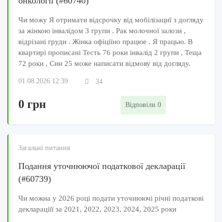
онкології (#60740)
Чи можу Я отримати відсрочку від мобілізациї з догляду
за жінкою інвалідом 3 групи . Рак молочної залози ,
відрізані груди . Жінка офіціїно працюе . Я працью. В
квартирі прописані Тесть 76 роки інвалід 2 групи , Теща
72 роки , Син 25 може написати відмову від догляду.
01.08.2026 12:39
34
0 грн
Відповіли 0
Загальні питання
Подання уточнюючої податкової декларації
(#60739)
Чи можна у 2026 році подати уточнюючі річні податкові
деклараціїї за 2021, 2022, 2023, 2024, 2025 роки