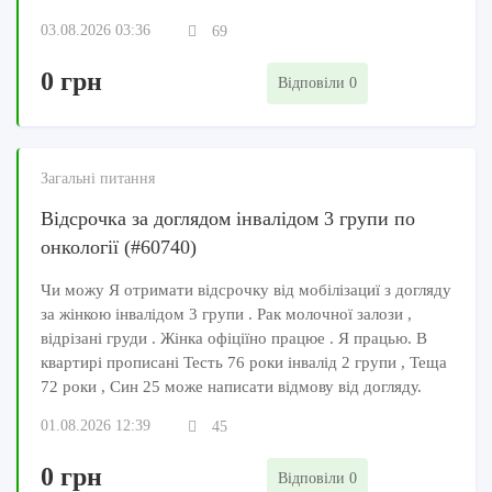
03.08.2026 03:36
69
0 грн
Відповіли 0
Загальні питання
Відсрочка за доглядом інвалідом 3 групи по
онкології (#60740)
Чи можу Я отримати відсрочку від мобілізациї з догляду
за жінкою інвалідом 3 групи . Рак молочної залози ,
відрізані груди . Жінка офіціїно працюе . Я працью. В
квартирі прописані Тесть 76 роки інвалід 2 групи , Теща
72 роки , Син 25 може написати відмову від догляду.
01.08.2026 12:39
45
0 грн
Відповіли 0