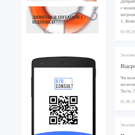
Добрий
є можл
натрап
ДИВИТИСЯ ПИТАННЯ І
1. Комп
ВІДПОВІДІ
03.08.2
Загальн
Відсро
Чи можу
молочно
Тесть 7
01.08.2
Загальн