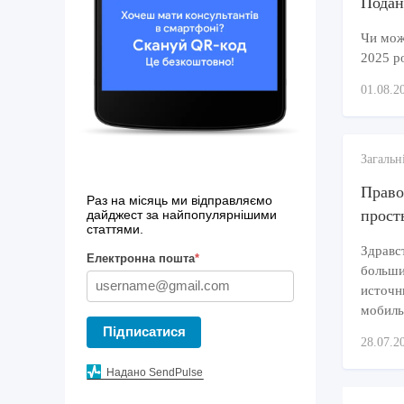
Подан
Чи можн
2025 р
01.08.2
Загальн
Право
Раз на місяць ми відправляємо
прост
дайджест за найпопулярнішими
статтями.
Здравс
Електронна пошта
*
больши
источн
мобиль
Підписатися
28.07.2
Надано SendPulse