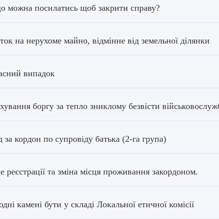
о можна посилатись щоб закрити справу?
ток на нерухоме майно, відмінне від земельної ділянки
сний випадок
хування боргу за тепло зниклому безвісти військовосл
д за кордон по супровіду батька (2-га група)
е реєстрації та зміна місця проживання закордоном.
одні камені бути у складі Локальної етичної комісії