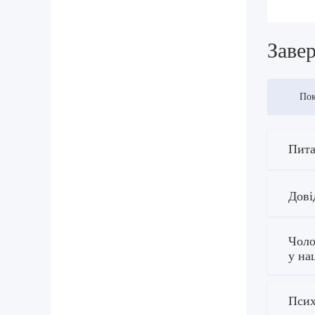
Завер
Пок
Пита
Дові
Чоло
у на
Псих