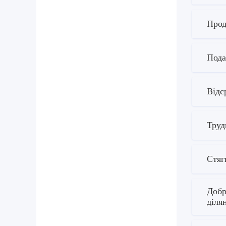
Прод
Пода
Відс
Труд
Стяг
Добр
діля