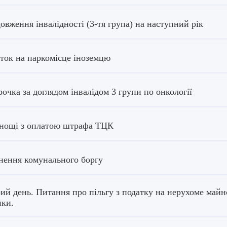
овження інвалідності (3-тя група) на наступний рік
ток на паркомісце іноземцю
рочка за доглядом інвалідом 3 групи по онкології
нощі з оплатою штрафа ТЦК
нення комунального боргу
ий день. Питання про пільгу з податку на нерухоме майно
нки.