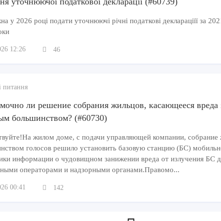
ня уточнюючої податкової декларації (#60739)
а у 2026 році подати уточнюючі річні податкові деклараціїї за 202
оки
026 12:26
46
і питання
мочно ли решение собрания жильцов, касающееся вреда 
ым большинством? (#60730)
твуйте!На жилом доме, с подачи управляющей компании, собрание
нством голосов решило установить базовую станцию (БС) мобиль
ики информации о чудовищном занижении вреда от излучения БС дл
ными операторами и надзорными органами.Правомо...
026 00:41
142