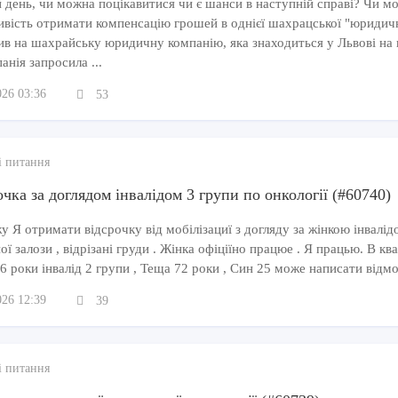
 день, чи можна поцікавитися чи є шанси в наступній справі? Чи м
ивість отримати компенсацію грошей в однієї шахрацської "юридич
ив на шахрайську юридичну компанію, яка знаходиться у Львові на 
анія запросила ...
026 03:36
53
і питання
чка за доглядом інвалідом 3 групи по онкології (#60740)
 Я отримати відсрочку від мобілізациї з догляду за жінкою інвалідо
ї залози , відрізані груди . Жінка офіціїно працюе . Я працью. В кв
6 роки інвалід 2 групи , Теща 72 роки , Син 25 може написати відмо
026 12:39
39
і питання