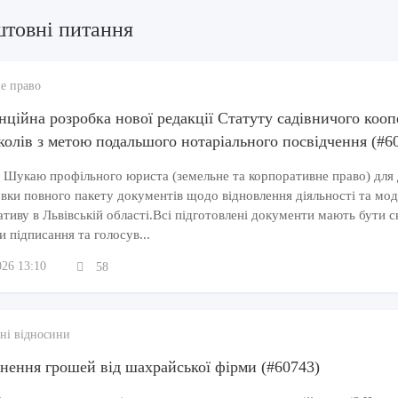
штовні питання
е право
нційна розробка нової редакції Статуту садівничого кооп
колів з метою подальшого нотаріального посвідчення (#6
 Шукаю профільного юриста (земельне та корпоративне право) для 
вки повного пакету документів щодо відновлення діяльності та мод
тиву в Львівській області.Всі підготовлені документи мають бути ск
и підписання та голосув...
026 13:10
58
ні відносини
нення грошей від шахрайської фірми (#60743)