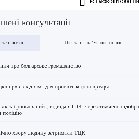
ВСІ БЕЗКОШТОВНІ П
шені консультації
азати останні
Показати з найменшою ціною
ння про болгарське громадянство
дка про склад сім'ї для приватизації квартири
вік заброньований , відвідав ТЦК, через тиждень відобр
ц поліцію
ічно хвору людину затримали ТЦК