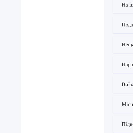
На щ
Пода
Неща
Нара
Виїз
Місц
Підв