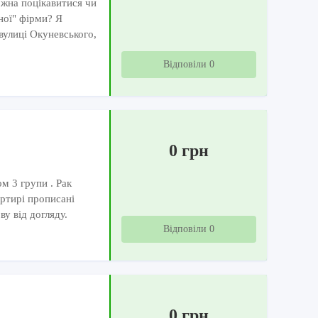
ожна поцікавитися чи
ної" фірми? Я
вулиці Окуневського,
Відповіли 0
0 грн
м 3 групи . Рак
артирі прописані
ву від догляду.
Відповіли 0
0 грн