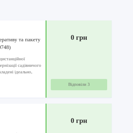
0 грн
еративу та пакету
0748)
дистанційної
ернізації садівничого
ладені ідеально,
Відповіли 3
0 грн