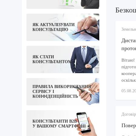
Безко
ЯК АКТУАЛІЗУВАТИ
Земельн
КОНСУЛЬТАЦІЮ
Диста
прото
ЯК СТАТИ
Вітаю!
КОНСУЛЬТАНТОМ
підгото
коопера
оскільк
ПРАВИЛА ВИКОРИСТАННЯ
05.08.2
СЕРВІСУ І
КОНФІДЕНЦІЙНІСТЬ
Договір
КОНСУЛЬТАНТИ B2B
Повер
У ВАШОМУ СМАРТФОНІ