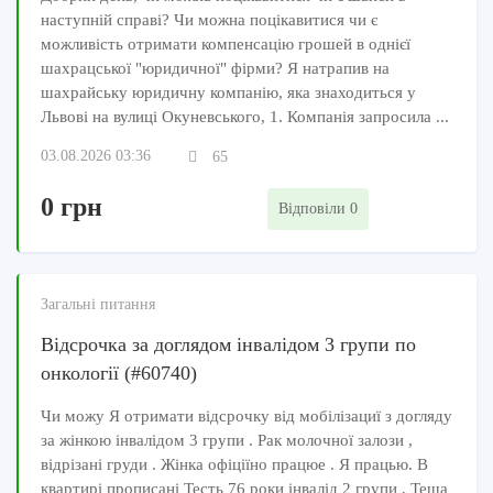
наступній справі? Чи можна поцікавитися чи є
можливість отримати компенсацію грошей в однієї
шахрацської "юридичної" фірми? Я натрапив на
шахрайську юридичну компанію, яка знаходиться у
Львові на вулиці Окуневського, 1. Компанія запросила ...
03.08.2026 03:36
65
0 грн
Відповіли 0
Загальні питання
Відсрочка за доглядом інвалідом 3 групи по
онкології (#60740)
Чи можу Я отримати відсрочку від мобілізациї з догляду
за жінкою інвалідом 3 групи . Рак молочної залози ,
відрізані груди . Жінка офіціїно працюе . Я працью. В
квартирі прописані Тесть 76 роки інвалід 2 групи , Теща